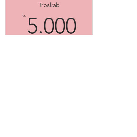
Du får et månedligt medlemsbrev
Troskab
direkte i din mail-box.
5.000k
kr.
5.000
Du tror på at dette medlemsskab vil
gavne dig og stationen
Gyldig i 12 måneder
Vælg
Et årligt privat arrangement i
statioen.
KulturStationen
Kontakt:
Tlf.
47471122