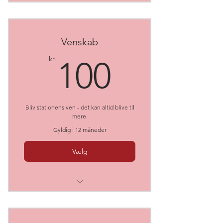
2 årlige fællesspisninger.
Retten til at blære dig med at du
aktivt støtter op.
Venskab
100kr.
kr.
100
Bliv stationens ven - det kan altid blive til
mere.
Gyldig i 12 måneder
Vælg
Retten til at bruge alle Stationens
tilbud.